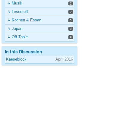
↳ Musik
2
↳ Lesestoff
2
↳ Kochen & Essen
5
↳ Japan
0
↳ Off-Topic
9
In this Discussion
Kaeseblock
April 2016