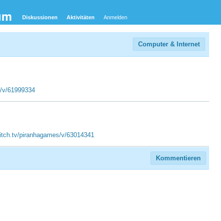
um
Diskussionen
Aktivitäten
Anmelden
Computer & Internet
s/v/61999334
witch.tv/piranhagames/v/63014341
Kommentieren