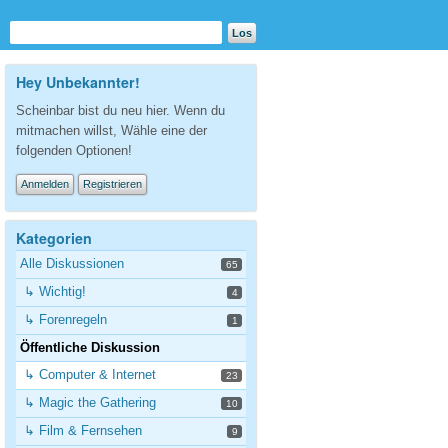
Hey Unbekannter!
Scheinbar bist du neu hier. Wenn du
mitmachen willst, Wähle eine der
folgenden Optionen!
Anmelden
Registrieren
Kategorien
Alle Diskussionen
65
↳ Wichtig!
4
↳ Forenregeln
1
Öffentliche Diskussion
↳ Computer & Internet
23
↳ Magic the Gathering
10
↳ Film & Fernsehen
9