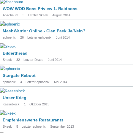
WOW WOD Boss Priview 1. Raidboss
Abschaum
3
Letzter Skeek
August 2014
MechWarrior Online - Clan Pack Ja/Nein?
ephoenix
26
Letzter ephoenix
Juni 2014
Bilderthread
Skeek
32
Letzter Draco
Juni 2014
Stargate Reboot
ephoenix
4
Letzter ephoenix
Mai 2014
Unser Krieg
Kaeseblock
1
Oktober 2013
Empfehlenswerte Restaurants
Skeek
5
Letzter ephoenix
September 2013