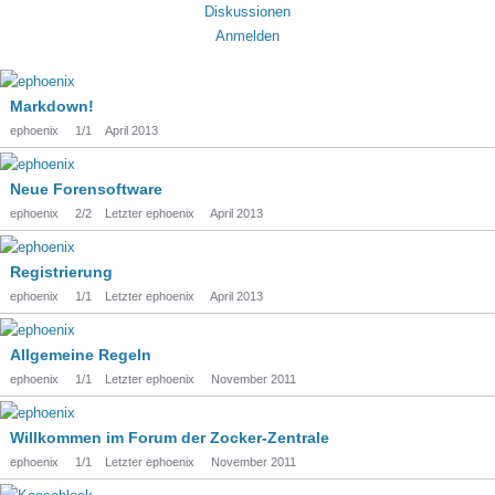
Diskussionen
Anmelden
Markdown!
ephoenix
1/1
April 2013
Neue Forensoftware
ephoenix
2/2
Letzter ephoenix
April 2013
Registrierung
ephoenix
1/1
Letzter ephoenix
April 2013
Allgemeine Regeln
ephoenix
1/1
Letzter ephoenix
November 2011
Willkommen im Forum der Zocker-Zentrale
ephoenix
1/1
Letzter ephoenix
November 2011